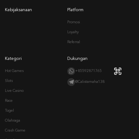
Kebijaksanaan
Platform
Promosi
Loyalty
Referral
Kategori
Dukungan
Hot Games
+85592871765
Slots
@Calistamaha138
Live Casino
Race
Togel
Olahraga
Crash Game