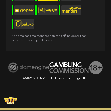
* Selama bank maintenance dan bank offline deposit dan
penarikan tidak dapat diproses
©2026 VEGAS138. Hak cipta dilindungi | 18+