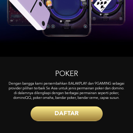
POKER
Dengan bangga kami persembahkan BALAKPLAY dan 9GAMING sebagai
provider pilihan terbaik Se Asia untuk jenis permainan poker dan domino.
di dalamnya dilengkapi dengan berbagai permainan seperti poker,
dominoQQ, poker omaha, bandar poker, bandar ceme, capsa susun.
DAFTAR