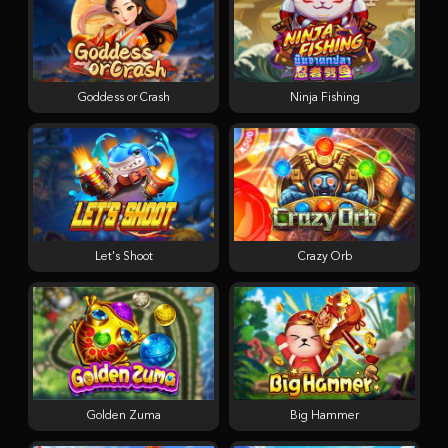
Goddess or Crash
Ninja Fishing
Let's Shoot
Crazy Orb
Golden Zuma
Big Hammer