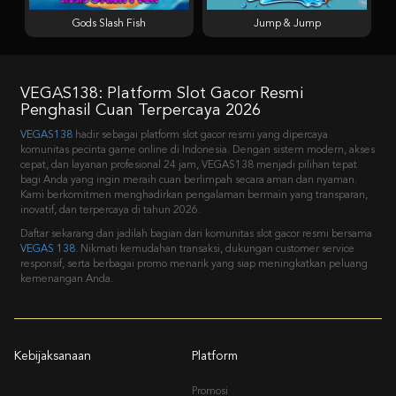
Gods Slash Fish
Jump & Jump
VEGAS138: Platform Slot Gacor Resmi
Penghasil Cuan Terpercaya 2026
VEGAS138
hadir sebagai platform slot gacor resmi yang dipercaya
komunitas pecinta game online di Indonesia. Dengan sistem modern, akses
cepat, dan layanan profesional 24 jam, VEGAS138 menjadi pilihan tepat
bagi Anda yang ingin meraih cuan berlimpah secara aman dan nyaman.
Kami berkomitmen menghadirkan pengalaman bermain yang transparan,
inovatif, dan terpercaya di tahun 2026.
Daftar sekarang dan jadilah bagian dari komunitas slot gacor resmi bersama
VEGAS 138
. Nikmati kemudahan transaksi, dukungan customer service
responsif, serta berbagai promo menarik yang siap meningkatkan peluang
kemenangan Anda.
Kebijaksanaan
Platform
Promosi