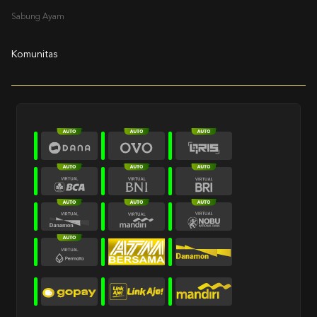
Sabung Ayam
Komunitas