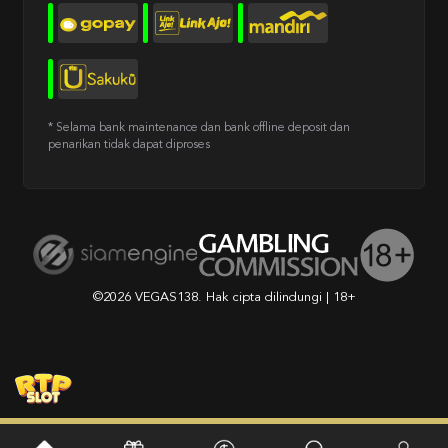
* Selama bank maintenance dan bank offline deposit dan
penarikan tidak dapat diproses
©2026 VEGAS138. Hak cipta dilindungi | 18+