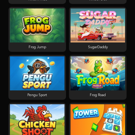
Frog Jump
SugarDaddy
Pengu Sport
Frog Road