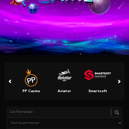
PP Casino
Aviator
Smartsoft
Micr