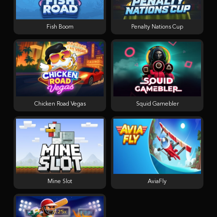
Fish Boom
Penalty Nations Cup
Chicken Road Vegas
Squid Gamebler
Mine Slot
AviaFly