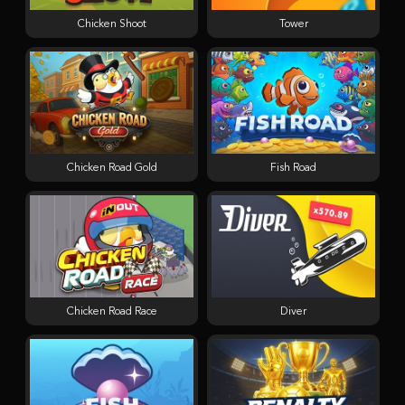
Chicken Shoot
Tower
Chicken Road Gold
Fish Road
Chicken Road Race
Diver