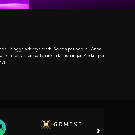
da - hingga akhirnya crash. Selama periode ini, Anda
da akan tetap mempertahankan kemenangan Anda - jika
nya.