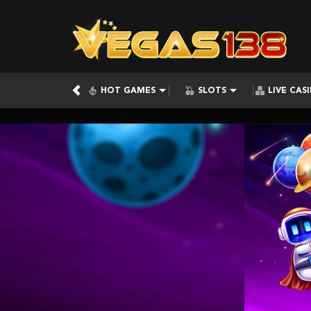
HOT GAMES
SLOTS
LIVE CAS