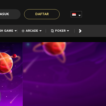
ASUK
DAFTAR
SH GAME
ARCADE
POKER
E-SPORTS