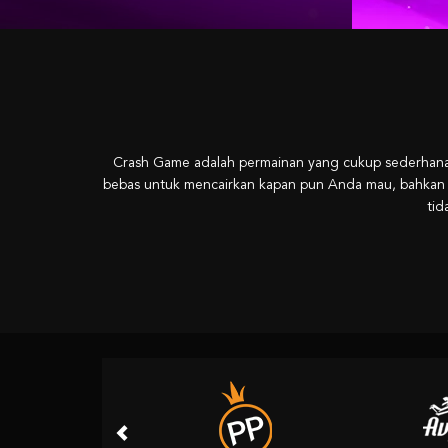
Crash Game adalah permainan yang cukup sederhana - 
bebas untuk mencairkan kapan pun Anda mau, bahkan 
tid